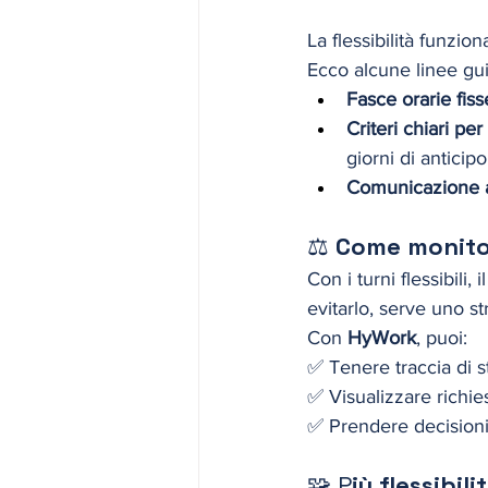
La flessibilità funzion
Ecco alcune linee guid
Fasce orarie fiss
Criteri chiari per
giorni di anticipo
Comunicazione a
⚖️ 
Come monitor
Con i turni flessibili,
evitarlo, serve uno s
Con 
HyWork
, puoi:
✅ Tenere traccia di st
✅ Visualizzare richies
✅ Prendere decisioni 
🧩 P
iù flessibil