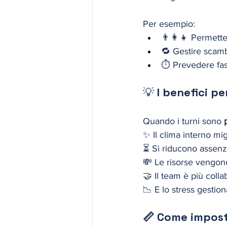
Per esempio:
👨‍👩‍👧 Permett
🔁 Gestire scambi
⏱ Prevedere fasce
💡 
I benefici pe
Quando i turni sono 
✨ Il clima interno mig
⏳ Si riducono assenze
💸 Le risorse vengon
🤝 Il team è più colla
📉 E lo stress gestion
📏 Come imposta