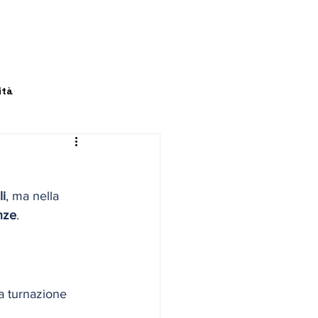
ità
li
, ma nella 
nze
.
la turnazione 