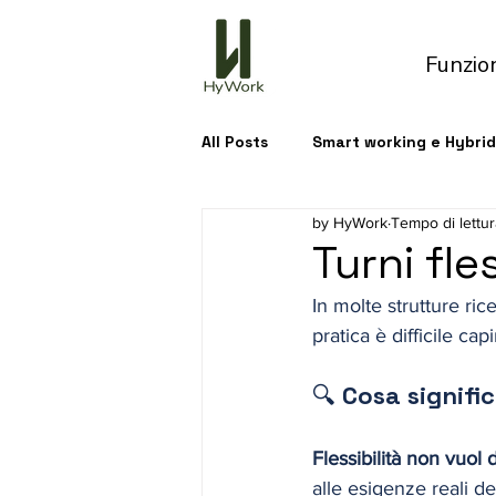
Funzio
All Posts
Smart working e Hybri
by HyWork
Tempo di lettur
Turni fle
In molte strutture ric
pratica è difficile cap
🔍
 Cosa signific
Flessibilità non vuol 
alle esigenze reali d