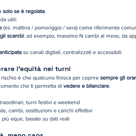
a 
solo se è regolata
.
a utili:
e
 (es. mattina / pomeriggio / sera) come riferimento comu
 gli scambi
: ad esempio, massimo N cambi al mese, da app
nticipata
 su canali digitali, centralizzati e accessibili
are l'equità nei turni
 il rischio è che qualcuno finisca per coprire 
sempre gli orar
trumento che ti permetta di 
vedere e bilanciare
.
raordinari, turni festivi e weekend
te, cambi, sostituzioni e carichi effettivi
più eque, basate su dati reali
ità, meno caos