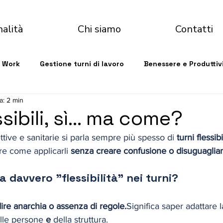
nalità
Chi siamo
Contatti
d Work
Gestione turni di lavoro
Benessere e Produttiv
a: 2 min
ssibili, sì… ma come?
ettive e sanitarie si parla sempre più spesso di 
turni flessibi
ire come applicarli 
senza creare confusione o disuguaglia
a davvero "flessibilità" nei turni?
dire anarchia o assenza di regole.
Significa saper adattare 
elle persone 
e
 della struttura.